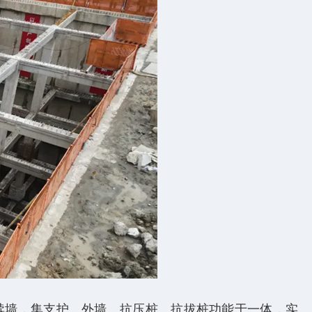
连续墙，集支护、外墙、抗压桩、抗拔桩功能于一体，实