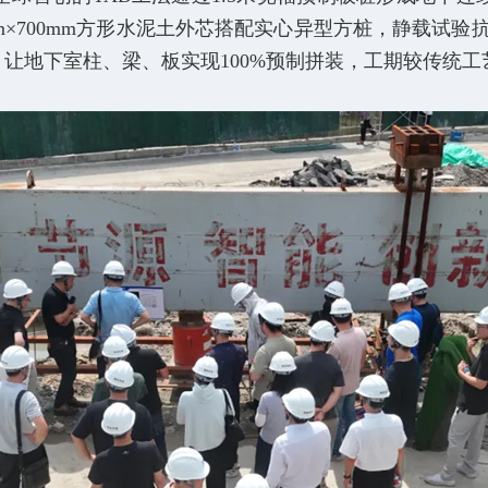
mm×700mm方形水泥土外芯搭配实心异型方桩，静载试验
让地下室柱、梁、板实现100%预制拼装，工期较传统工艺